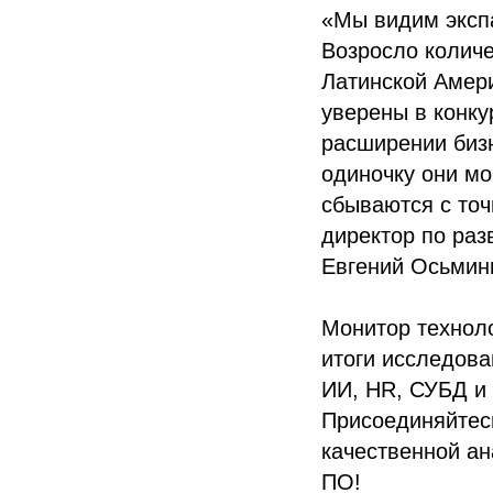
«Мы видим эксп
Возросло количе
Латинской Амери
уверены в конк
расширении бизн
одиночку они мо
сбываются с точ
директор по ра
Евгений Осьмин
Монитор технол
итоги исследова
ИИ, HR, СУБД и 
Присоединяйтесь 
качественной ан
ПО!