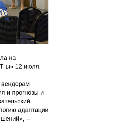
ла на
Т-ы» 12 июля.
м вендорам
я и прогнозы и
вательский
ологию адаптации
ешений», –