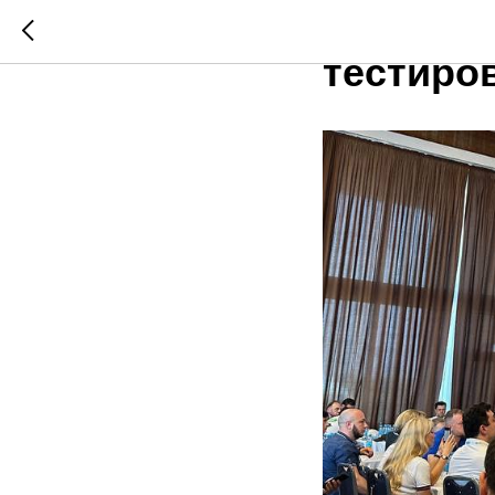
РДТЕХ о
тестиро