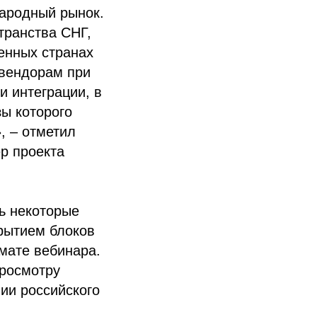
ародный рынок.
транства СНГ,
енных странах
 вендорам при
и интеграции, в
зы которого
, – отметил
р проекта
ь некоторые
крытием блоков
мате вебинара.
 просмотру
ии российского