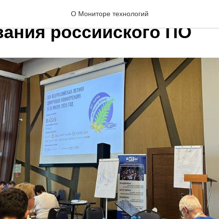
ткрыл Лабораторию
О Мониторе технологий
вания российского ПО